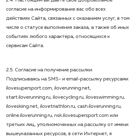
2.4. Настоящим вы даете своё добровольное
согласие на информирование вас обо всех
действиях Сайта, связанных с оказанием услуг, в том
числе о статусе выполнения заказа, а также об иных
событиях любого характера, относящихся к
сервисам Сайта.
2.5. Согласие на получение рассылки:
Подписываясь на SMS- и email-рассылку ресурсами:
ilovesupersport.com, iloverunning.net,
start.iloverunning.ru, ilovecycling.ru, iloveswimming.ru,
iloveskiing.net, ilovetriathlon.ru, cash.iloverunning.ru,
online.iloverunning.ru, nsk.ilovesupersport.com или
третьих лиц, уполномоченных на рассылку от имени
вышеуказанных ресурсов, в сети Интернет, я