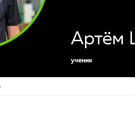
Артём 
ученик
н