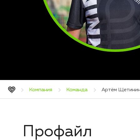
Компания
Команда
Артём Щетини
Профайл