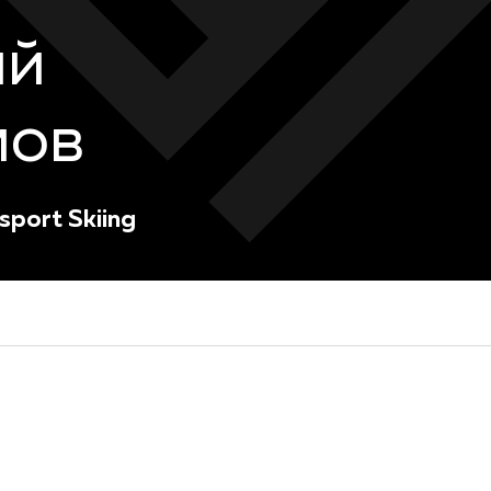
ий
мов
sport Skiing