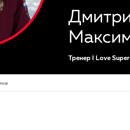
Дмитр
Макси
Тренер I Love Super
мов