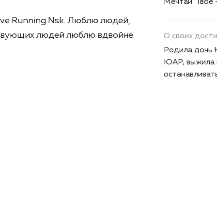
Мечтай. Твоё 
ove Running Nsk. Люблю людей,
ствующих людей люблю вдвойне.
О своих дост
Родила дочь 
ЮАР, выжила на
останавливать