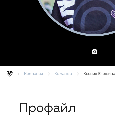
Компания
Команда
Ксения Егошин
Профайл