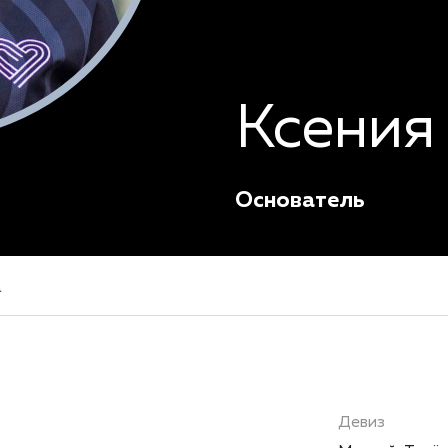
Ксения
Основатель
а
Девиз