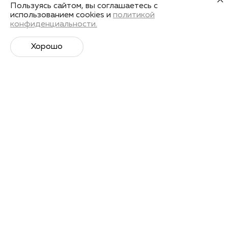
Пользуясь сайтом, вы соглашаетесь с
использованием cookies и
политикой
конфиденциальности.
Хорошо
Супер­спортивная рассылка
Советы профессионалов, анонсы событий и
познавательные материалы.
Подписаться
Я даю
согласие на обработку своих персональных