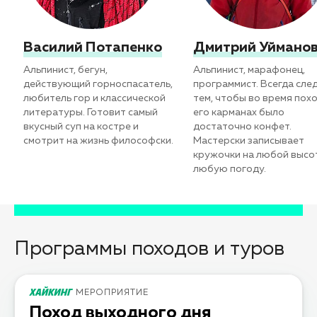
Василий Потапенко
Дмитрий Уймано
Альпинист, бегун,
Альпинист, марафонец,
действующий горноспасатель,
программист. Всегда след
любитель гор и классической
тем, чтобы во время похо
литературы. Готовит самый
его карманах было
вкусный суп на костре и
достаточно конфет.
смотрит на жизнь философски.
Мастерски записывает
кружочки на любой высот
любую погоду.
Программы походов и туров
МЕРОПРИЯТИЕ
Поход выходного дня