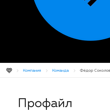
Компания
Команда
Фёдор Соколо
Профайл