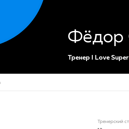
Фёдор 
Тренер I Love Supe
в
Тренерский с