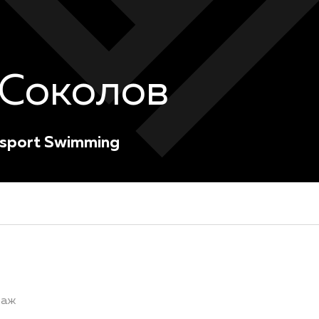
Соколов
rsport Swimming
таж