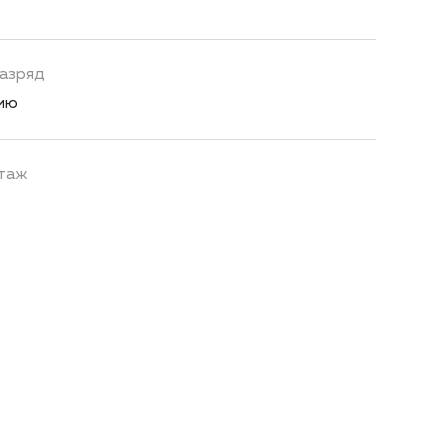
азряд
ию
таж