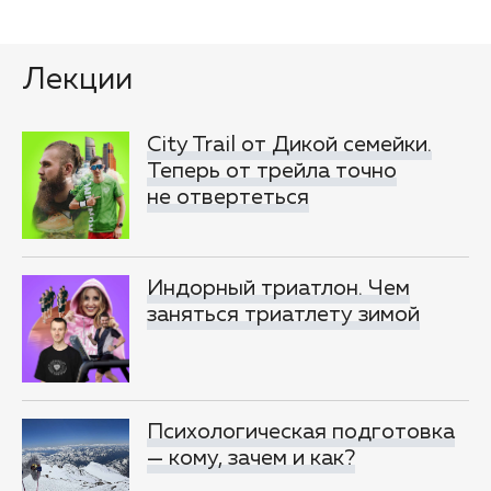
Лекции
City Trail от Дикой семейки.
Теперь от трейла точно
не отвертеться
Индорный триатлон. Чем
заняться триатлету зимой
Психологическая подготовка
— кому, зачем и как?