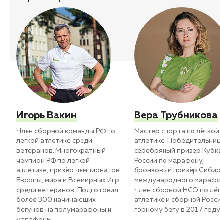
Игорь Вакин
Вера Трубникова
Член сборной команды РФ по
Мастер спорта по лёгкой
лёгкой атлетике среди
атлетике. Победительниц
ветеранов. Многократный
серебряный призёр Кубк
чемпион РФ по лёгкой
России по марафону,
атлетике, призёр чемпионатов
бронзовый призёр Сибир
Европы, мира и Всемирных Игр
международного марафо
среди ветеранов. Подготовил
Член сборной НСО по лё
более 300 начинающих
атлетике и сборной Росс
бегунов на полумарафоны и
горному бегу в 2017 году
марафоны.