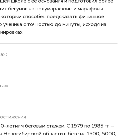
шей школе с её основания и подготовил более
их бегунов на полумарафоны и марафоны.
 который способен предсказать финишное
 ученика с точностью до минуты, исходя из
нировках.
таж
таж
достижения
0-летним беговым стажем. С 1979 по 1985 гг —
н Новосибирской области в беге на 1500, 5000,