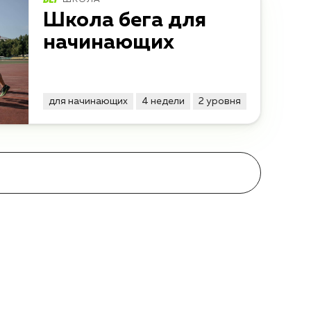
ШКОЛА
Школа бега для
начинающих
для начинающих
4 недели
2 уровня