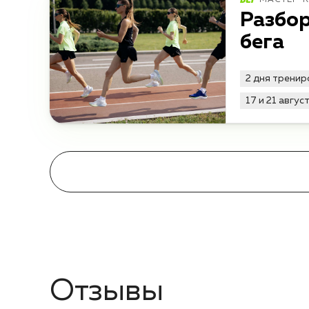
МАСТЕР-
Разбор
бега
2 дня тренир
17 и 21 авгус
Отзывы