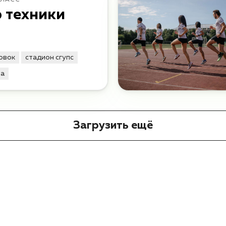
КЛАСС
 техники
овок
стадион сгупс
та
Загрузить ещё