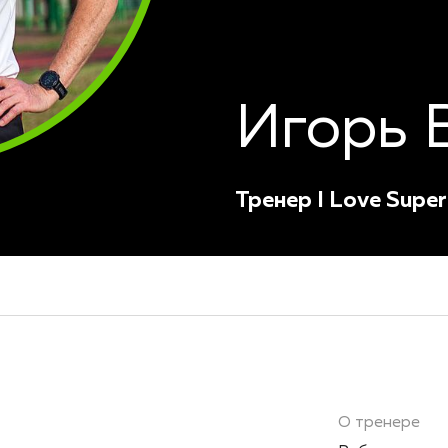
Игорь 
Тренер I Love Super
О тренере