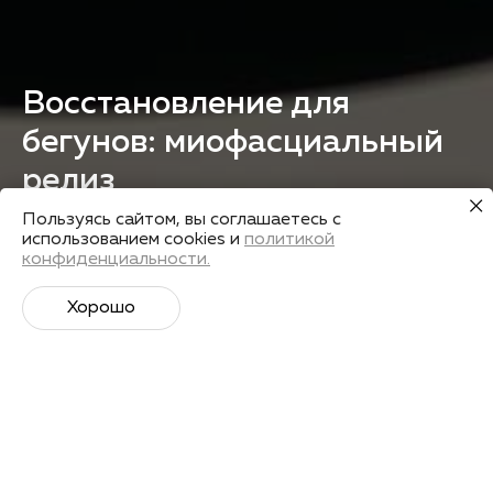
Восстановление для
бегунов: миофасциальный
релиз
Пользуясь сайтом, вы соглашаетесь с
2 марта в 19:00
использованием cookies и
политикой
конфиденциальности.
Зарегистрироваться
Хорошо
Приглашаем бегунов на специальную
восстановительную тренировку с тренером I love
Running Натальей Давыдовой.